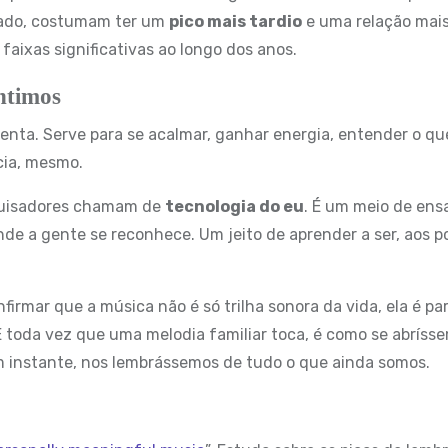
 lado, costumam ter um
pico mais tardio
e uma relação mai
aixas significativas ao longo dos anos.
ntimos
nta. Serve para se acalmar, ganhar energia, entender o qu
cia, mesmo.
quisadores chamam de
tecnologia do eu
. É um meio de ens
nde a gente se reconhece. Um jeito de aprender a ser, aos p
firmar que a música não é só trilha sonora da vida, ela é pa
E toda vez que uma melodia familiar toca, é como se abríss
m instante, nos lembrássemos de tudo o que ainda somos.