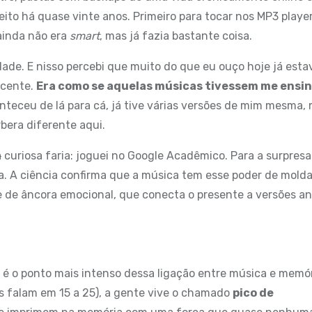
eito há quase vinte anos. Primeiro para tocar nos MP3 playe
 ainda não era
smart
, mas já fazia bastante coisa.
dade. E nisso percebi que muito do que eu ouço hoje já estav
scente.
Era como se aquelas músicas tivessem me ensin
onteceu de lá para cá, já tive várias versões de mim mesma,
bera diferente aqui.
a
curiosa faria: joguei no Google Acadêmico. Para a surpresa
a. A ciência confirma que a música tem esse poder de molda
e de âncora emocional, que conecta o presente a versões an
a é o ponto mais intenso dessa ligação entre música e memór
as falam em 15 a 25), a gente vive o chamado
pico de