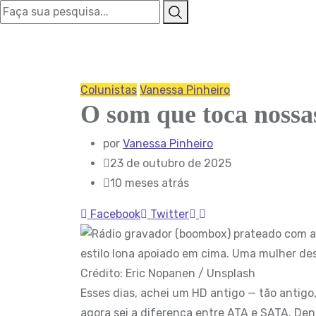
Colunistas
Vanessa Pinheiro
O som que toca noss
por
Vanessa Pinheiro
23 de outubro de 2025
10 meses atrás
Pinterest
Whatsapp
Facebook
Twitter
Crédito: Eric Nopanen / Unsplash
Esses dias, achei um HD antigo — tão antigo
agora sei a diferença entre ATA e SATA. De