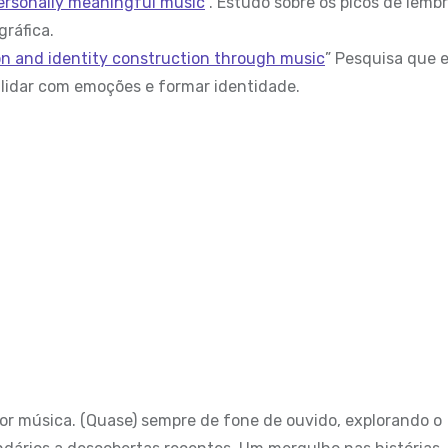
ersonally meaningful music
”. Estudo sobre os picos de lemb
ráfica.
ion and identity construction through music
” Pesquisa que 
lidar com emoções e formar identidade.
por música. (Quase) sempre de fone de ouvido, explorando o