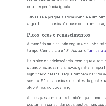
reminiscência
. Nesse período as músicas
outra experiência iguala.
Talvez seja porque a adolescência é um tem
urgente, e a música é quase como um abraço
Picos, ecos e renascimentos
A memória musical não segue uma linha ret
tempo. Como dizia o 10º Doutor, é “
um barat
Há o pico da adolescência, com aquele so
quando músicas mais novas ganham importân
significado pessoal segue também na vida adu
sonora. São as músicas de antes da gente na
algoritmos do streaming.
As pesquisas mostram também que homens e
costumam consolidar seus gostos mais cedo,