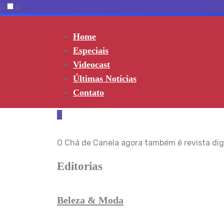
Skip
to
Home
content
Especiais
Videocast
Últimas Notícias
Contato
O Chá de Canela agora também é revista digi
Editorias
Beleza & Moda