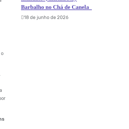
a
Barbalho no Chá de Canela
18 de junho de 2026
 o
,
a
por
ns