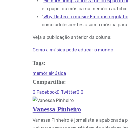
“
Memory bumps across the lifespan in p
e o papel da música na memória autobiog
“
Why I listen to music: Emotion regulat
como adolescentes usam a música para 
Veja a publicação anterior da coluna:
Como a música pode educar o mundo
Tags:
memória
Música
Compartilhe:
Pinterest
Whatsapp
Facebook
Twitter
Vanessa Pinheiro
Vanessa Pinheiro é jornalista e apaixonada 