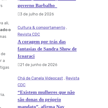
governo Barbalho
rs
3 de julho de 2026
a ali,
Cultura & comportamento
,
ado o
Revista CDC
 mas
A coragem por trás das
fantasias de Sandra Show de
 de
Icoaraci
r a
21 de junho de 2026
tigas
Chá de Canela Videocast
,
Revista
CDC
“Existem mulheres que não
ia.
são donas do próprio
mandato”, afirma Nay