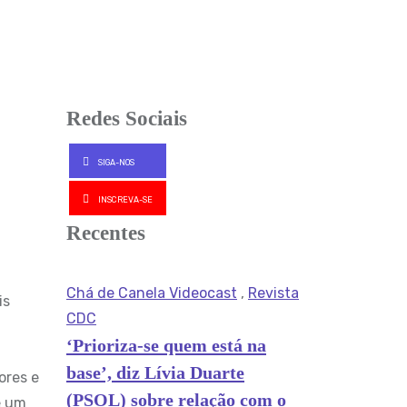
Redes Sociais
SIGA-NOS
INSCREVA-SE
Recentes
Chá de Canela Videocast
,
Revista
CDC
‘Prioriza-se quem está na
base’, diz Lívia Duarte
ores e
(PSOL) sobre relação com o
e um