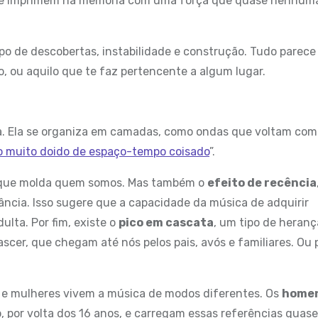
 se imprimem na memória com uma força que quase nenhum
po de descobertas, instabilidade e construção. Tudo parece
, ou aquilo que te faz pertencente a algum lugar.
a. Ela se organiza em camadas, como ondas que voltam com
o muito doido de espaço-tempo coisado
”.
m que molda quem somos. Mas também o
efeito de recência
cia. Isso sugere que a capacidade da música de adquirir
lta. Por fim, existe o
pico em cascata
, um tipo de heranç
scer, que chegam até nós pelos pais, avós e familiares. Ou 
 mulheres vivem a música de modos diferentes. Os
home
 por volta dos 16 anos, e carregam essas referências quase