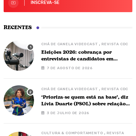
INSCREVA-SE
RECENTES
,
CHÁ DE CANELA VIDEOCAST
REVISTA CDC
Eleições 2026: cobrança por
entrevistas de candidatos em
podcasts é proibida, alertam
7 DE AGOSTO DE 2026
especialistas
,
CHÁ DE CANELA VIDEOCAST
REVISTA CDC
‘Prioriza-se quem está na base’, diz
Lívia Duarte (PSOL) sobre relação
com o governo Barbalho
3 DE JULHO DE 2026
,
CULTURA & COMPORTAMENTO
REVISTA