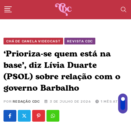
Skip
to
content
CHÁ DE CANELA VIDEOCAST
REVISTA CDC
‘Prioriza-se quem está na
base’, diz Lívia Duarte
(PSOL) sobre relação com o
governo Barbalho
POR
REDAÇÃO CDC
3 DE JULHO DE 2026
1 MÊS ATRÁS
Pinterest
Whatsapp