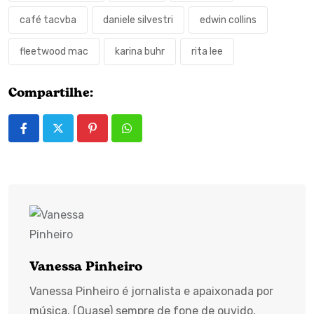
café tacvba
daniele silvestri
edwin collins
fleetwood mac
karina buhr
rita lee
Compartilhe:
Pinterest
Whatsapp
Vanessa Pinheiro
Vanessa Pinheiro é jornalista e apaixonada por
música. (Quase) sempre de fone de ouvido,