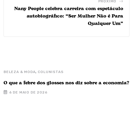
PRÓXIMO
Nany People celebra carreira com espetáculo
autobiográfico: “Ser Mulher Não é Para
Qualquer Um”
,
BELEZA & MODA
COLUNISTAS
C
O que a febre dos glosses nos diz sobre a economia?
4
6 DE MAIO DE 2026
d