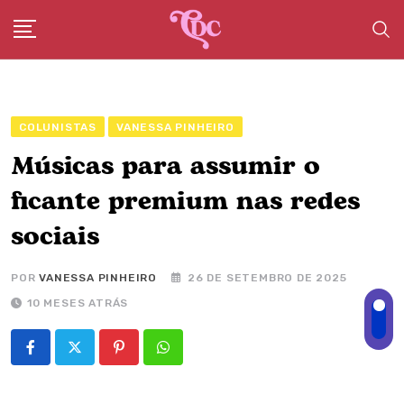
Skip
to
content
COLUNISTAS
VANESSA PINHEIRO
Músicas para assumir o
ficante premium nas redes
sociais
POR
VANESSA PINHEIRO
26 DE SETEMBRO DE 2025
10 MESES ATRÁS
Pinterest
Whatsapp