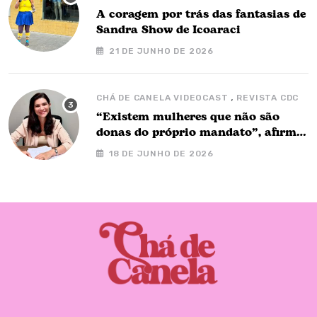
A coragem por trás das fantasias de
Sandra Show de Icoaraci
21 DE JUNHO DE 2026
,
CHÁ DE CANELA VIDEOCAST
REVISTA CDC
“Existem mulheres que não são
donas do próprio mandato”, afirma
Nay Barbalho no Chá de Canela
18 DE JUNHO DE 2026