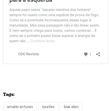
Tags:
arnaldo antunes
beatles
blak alien