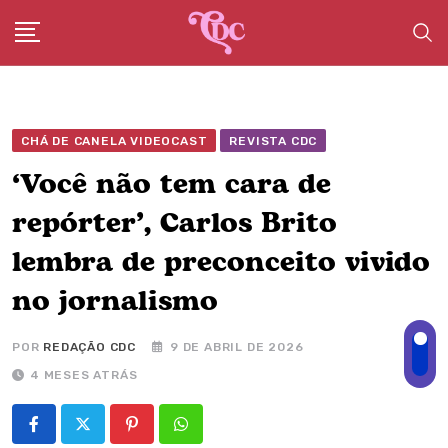
Skip
to
content
CHÁ DE CANELA VIDEOCAST
REVISTA CDC
‘Você não tem cara de
repórter’, Carlos Brito
lembra de preconceito vivido
no jornalismo
POR
REDAÇÃO CDC
9 DE ABRIL DE 2026
4 MESES ATRÁS
Pinterest
Whatsapp