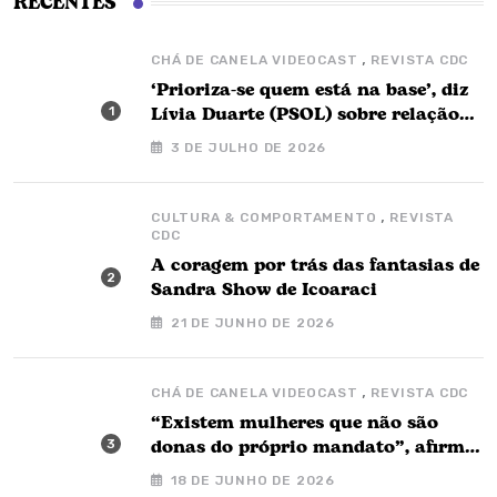
RECENTES
,
CHÁ DE CANELA VIDEOCAST
REVISTA CDC
‘Prioriza-se quem está na base’, diz
Lívia Duarte (PSOL) sobre relação
com o governo Barbalho
3 DE JULHO DE 2026
,
CULTURA & COMPORTAMENTO
REVISTA
CDC
A coragem por trás das fantasias de
Sandra Show de Icoaraci
21 DE JUNHO DE 2026
,
CHÁ DE CANELA VIDEOCAST
REVISTA CDC
“Existem mulheres que não são
donas do próprio mandato”, afirma
Nay Barbalho no Chá de Canela
18 DE JUNHO DE 2026