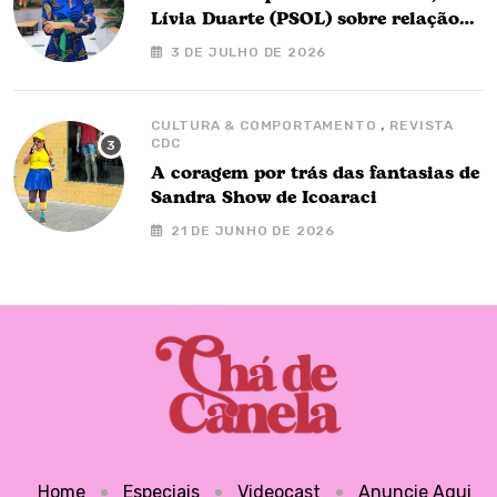
Lívia Duarte (PSOL) sobre relação
com o governo Barbalho
3 DE JULHO DE 2026
,
CULTURA & COMPORTAMENTO
REVISTA
CDC
A coragem por trás das fantasias de
Sandra Show de Icoaraci
21 DE JUNHO DE 2026
Home
Especiais
Videocast
Anuncie Aqui