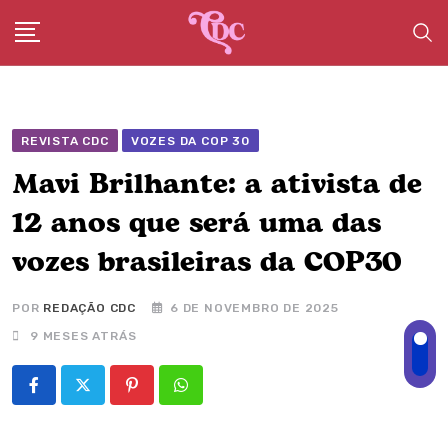
Skip
to
content
REVISTA CDC
VOZES DA COP 30
Mavi Brilhante: a ativista de
12 anos que será uma das
vozes brasileiras da COP30
POR
REDAÇÃO CDC
6 DE NOVEMBRO DE 2025
9 MESES ATRÁS
Pinterest
Whatsapp