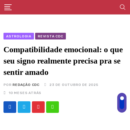
Skip
to
content
ASTROLOGIA
REVISTA CDC
Compatibilidade emocional: o que
seu signo realmente precisa pra se
sentir amado
POR
REDAÇÃO CDC
23 DE OUTUBRO DE 2025
10 MESES ATRÁS
Pinterest
Whatsapp