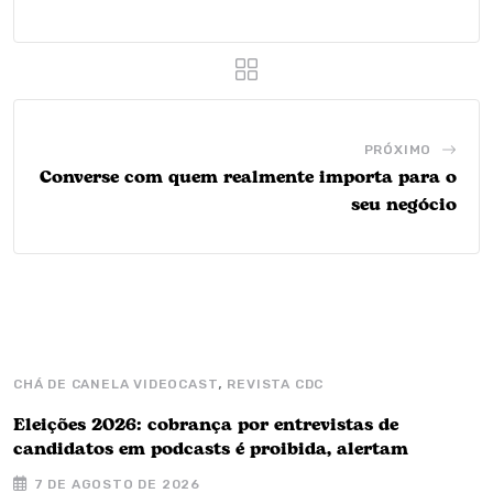
PRÓXIMO
Converse com quem realmente importa para o
seu negócio
,
CHÁ DE CANELA VIDEOCAST
REVISTA CDC
C
Eleições 2026: cobrança por entrevistas de
‘
candidatos em podcasts é proibida, alertam
(
7 DE AGOSTO DE 2026