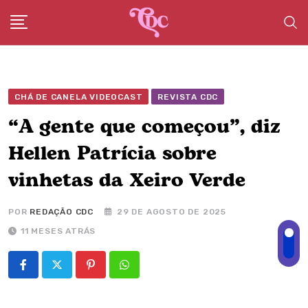
Skip
to
content
CHÁ DE CANELA VIDEOCAST
REVISTA CDC
“A gente que começou”, diz
Hellen Patrícia sobre
vinhetas da Xeiro Verde
POR
REDAÇÃO CDC
29 DE AGOSTO DE 2025
11 MESES ATRÁS
Pinterest
Whatsapp