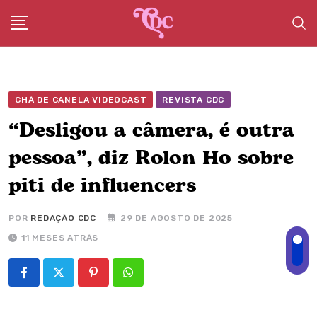
Skip
to
content
CHÁ DE CANELA VIDEOCAST
REVISTA CDC
“Desligou a câmera, é outra
pessoa”, diz Rolon Ho sobre
piti de influencers
POR
REDAÇÃO CDC
29 DE AGOSTO DE 2025
11 MESES ATRÁS
Pinterest
Whatsapp