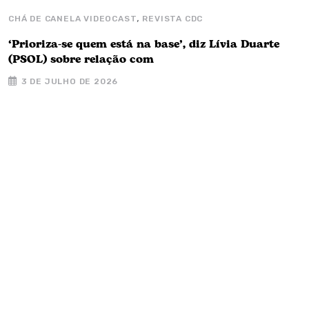
,
CHÁ DE CANELA VIDEOCAST
REVISTA CDC
C
‘Prioriza-se quem está na base’, diz Lívia Duarte
A
(PSOL) sobre relação com
d
3 DE JULHO DE 2026