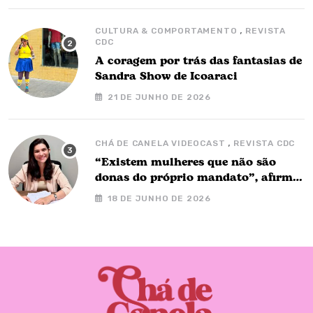
,
CULTURA & COMPORTAMENTO
REVISTA
CDC
A coragem por trás das fantasias de
Sandra Show de Icoaraci
21 DE JUNHO DE 2026
,
CHÁ DE CANELA VIDEOCAST
REVISTA CDC
“Existem mulheres que não são
donas do próprio mandato”, afirma
Nay Barbalho no Chá de Canela
18 DE JUNHO DE 2026