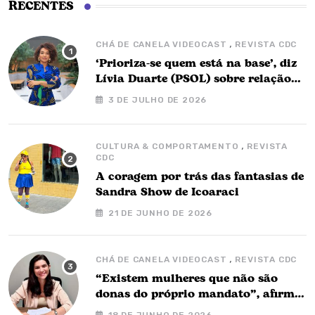
RECENTES
,
CHÁ DE CANELA VIDEOCAST
REVISTA CDC
‘Prioriza-se quem está na base’, diz
Lívia Duarte (PSOL) sobre relação
com o governo Barbalho
3 DE JULHO DE 2026
,
CULTURA & COMPORTAMENTO
REVISTA
CDC
A coragem por trás das fantasias de
Sandra Show de Icoaraci
21 DE JUNHO DE 2026
,
CHÁ DE CANELA VIDEOCAST
REVISTA CDC
“Existem mulheres que não são
donas do próprio mandato”, afirma
Nay Barbalho no Chá de Canela
18 DE JUNHO DE 2026