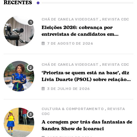
RECENTES
,
CHÁ DE CANELA VIDEOCAST
REVISTA CDC
Eleições 2026: cobrança por
entrevistas de candidatos em
podcasts é proibida, alertam
7 DE AGOSTO DE 2026
especialistas
,
CHÁ DE CANELA VIDEOCAST
REVISTA CDC
‘Prioriza-se quem está na base’, diz
Lívia Duarte (PSOL) sobre relação
com o governo Barbalho
3 DE JULHO DE 2026
,
CULTURA & COMPORTAMENTO
REVISTA
CDC
A coragem por trás das fantasias de
Sandra Show de Icoaraci