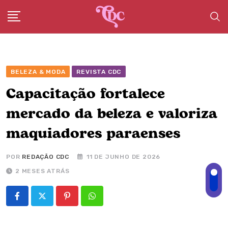
Skip
to
content
BELEZA & MODA
REVISTA CDC
Capacitação fortalece
mercado da beleza e valoriza
maquiadores paraenses
POR
REDAÇÃO CDC
11 DE JUNHO DE 2026
2 MESES ATRÁS
Pinterest
Whatsapp