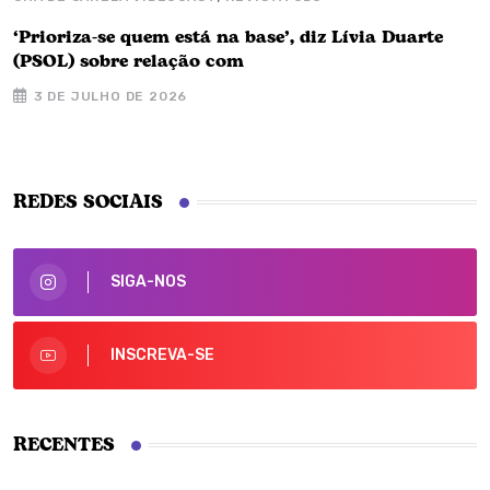
‘Prioriza-se quem está na base’, diz Lívia Duarte
A
(PSOL) sobre relação com
d
3 DE JULHO DE 2026
REDES SOCIAIS
SIGA-NOS
INSCREVA-SE
RECENTES