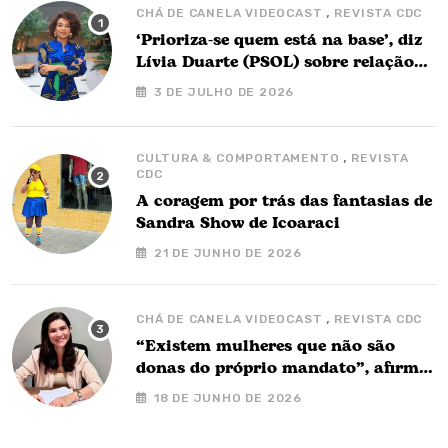
,
CHÁ DE CANELA VIDEOCAST
REVISTA CDC
‘Prioriza-se quem está na base’, diz
Lívia Duarte (PSOL) sobre relação
com o governo Barbalho
3 DE JULHO DE 2026
,
CULTURA & COMPORTAMENTO
REVISTA
CDC
A coragem por trás das fantasias de
Sandra Show de Icoaraci
21 DE JUNHO DE 2026
,
CHÁ DE CANELA VIDEOCAST
REVISTA CDC
“Existem mulheres que não são
donas do próprio mandato”, afirma
Nay Barbalho no Chá de Canela
18 DE JUNHO DE 2026