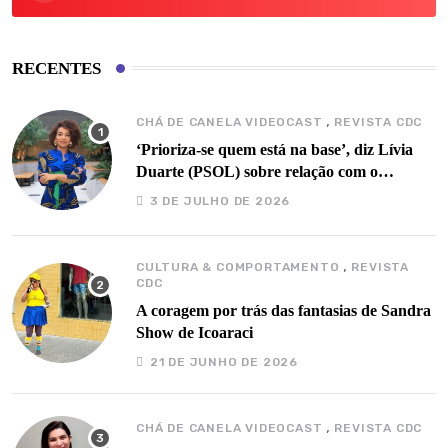
RECENTES
,
CHÁ DE CANELA VIDEOCAST
REVISTA CDC
‘Prioriza-se quem está na base’, diz Lívia
Duarte (PSOL) sobre relação com o
governo Barbalho
3 DE JULHO DE 2026
,
CULTURA & COMPORTAMENTO
REVISTA
CDC
A coragem por trás das fantasias de Sandra
Show de Icoaraci
21 DE JUNHO DE 2026
,
CHÁ DE CANELA VIDEOCAST
REVISTA CDC