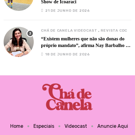
Show de Icoaraci
21 DE JUNHO DE 2026
,
CHÁ DE CANELA VIDEOCAST
REVISTA CDC
“Existem mulheres que não são donas do
próprio mandato”, afirma Nay Barbalho no
Chá de Canela
18 DE JUNHO DE 2026
Home
Especiais
Videocast
Anuncie Aqui