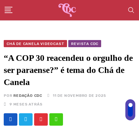
Skip
to
content
CHÁ DE CANELA VIDEOCAST
REVISTA CDC
“A COP 30 reacendeu o orgulho de
ser paraense?” é tema do Chá de
Canela
POR
REDAÇÃO CDC
11 DE NOVEMBRO DE 2025
9 MESES ATRÁS
Pinterest
Whatsapp