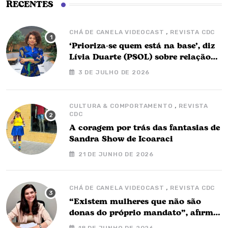
RECENTES
,
CHÁ DE CANELA VIDEOCAST
REVISTA CDC
‘Prioriza-se quem está na base’, diz
Lívia Duarte (PSOL) sobre relação
com o governo Barbalho
3 DE JULHO DE 2026
,
CULTURA & COMPORTAMENTO
REVISTA
CDC
A coragem por trás das fantasias de
Sandra Show de Icoaraci
21 DE JUNHO DE 2026
,
CHÁ DE CANELA VIDEOCAST
REVISTA CDC
“Existem mulheres que não são
donas do próprio mandato”, afirma
Nay Barbalho no Chá de Canela
18 DE JUNHO DE 2026