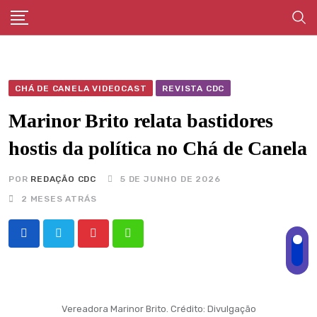
Skip
to
content
CHÁ DE CANELA VIDEOCAST
REVISTA CDC
Marinor Brito relata bastidores
hostis da política no Chá de Canela
POR
REDAÇÃO CDC
5 DE JUNHO DE 2026
2 MESES ATRÁS
Pinterest
Whatsapp
Vereadora Marinor Brito. Crédito: Divulgação