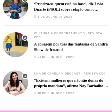
‘Prioriza-se quem está na base’, diz Lívia
Duarte (PSOL) sobre relação com o
governo Barbalho
3 DE JULHO DE 2026
,
CULTURA & COMPORTAMENTO
REVISTA
CDC
A coragem por trás das fantasias de Sandra
Show de Icoaraci
21 DE JUNHO DE 2026
,
CHÁ DE CANELA VIDEOCAST
REVISTA CDC
“Existem mulheres que não são donas do
próprio mandato”, afirma Nay Barbalho no
Chá de Canela
18 DE JUNHO DE 2026