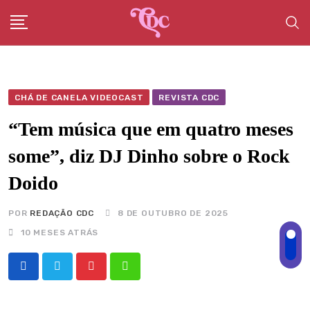
Skip
to
content
CHÁ DE CANELA VIDEOCAST
REVISTA CDC
“Tem música que em quatro meses
some”, diz DJ Dinho sobre o Rock
Doido
POR
REDAÇÃO CDC
8 DE OUTUBRO DE 2025
10 MESES ATRÁS
Pinterest
Whatsapp