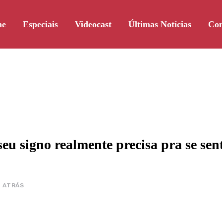
me
Especiais
Videocast
Últimas Notícias
Con
u signo realmente precisa pra se sent
S ATRÁS