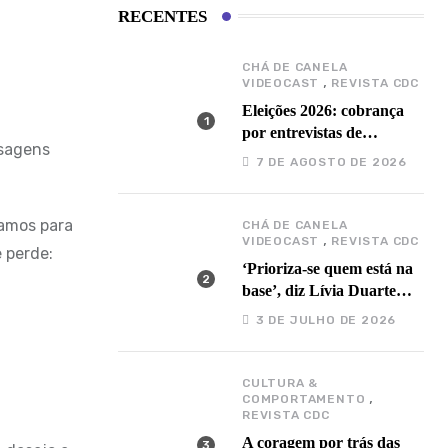
RECENTES
CHÁ DE CANELA
,
VIDEOCAST
REVISTA CDC
Eleições 2026: cobrança
por entrevistas de
sagens
candidatos em podcasts é
7 DE AGOSTO DE 2026
proibida, alertam
especialistas
samos para
CHÁ DE CANELA
,
VIDEOCAST
REVISTA CDC
 perde:
‘Prioriza-se quem está na
base’, diz Lívia Duarte
(PSOL) sobre relação com
3 DE JULHO DE 2026
o governo Barbalho
CULTURA &
,
COMPORTAMENTO
REVISTA CDC
A coragem por trás das