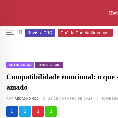
Skip
to
Ho
content
Revista CDC
Chá de Canela Videocast
ASTROLOGIA
REVISTA CDC
Compatibilidade emocional: o que se
amado
POR
REDAÇÃO CDC
23 DE OUTUBRO DE 2025
10 MESE
Pinterest
Whatsapp