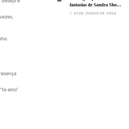
 desejo e
fantasias de Sandra Show
de Icoaraci
21 DE JUNHO DE 2026
 vezes,
nho.
presença
 “te amo”