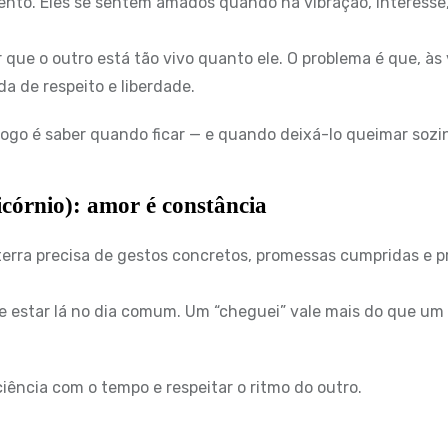
nto. Eles se sentem amados quando há vibração, interesse,
 que o outro está tão vivo quanto ele. O problema é que, às
 de respeito e liberdade.
go é saber quando ficar — e quando deixá-lo queimar sozi
córnio): amor é constância
terra precisa de gestos concretos, promessas cumpridas e 
e estar lá no dia comum. Um “cheguei” vale mais do que um
iência com o tempo e respeitar o ritmo do outro.