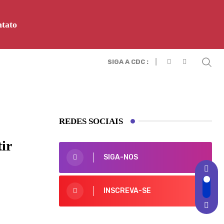
tato
SIGA A CDC :
REDES SOCIAIS
ir
SIGA-NOS
INSCREVA-SE